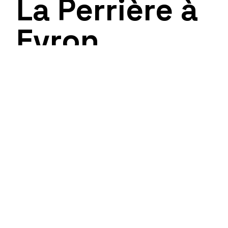
La Perrière à
Evron
Maître d’ouvrage
→
Commune d’Evron
Mission
→
Plan guide d’aménagement de l'îlot.
Conception et programmation de l'espace public
et des bâtiments vacants. Etude urbaine et
programmatique et animation d'ateliers de co-
conception avec les élus.
Equipe
→
Atelier Soil (mandataire, architecture,
urbanisme, paysage, sociologie), STRATE
Ingénierie (VRD, hydrologie), Playgones (design
actif), Eco Programmation (économie de la
construction), Belvédère (programmation
urbaine)